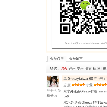
会员点评
会员留言
筛选：
好评
差评
图文
精华
|
排
综合
Gleezytaiwan68
在 进行
态度
专业
注册会员
水水外送茶Gleezy群搜tai
积分:
tw6
70
水水外送茶Gleezy群搜ta