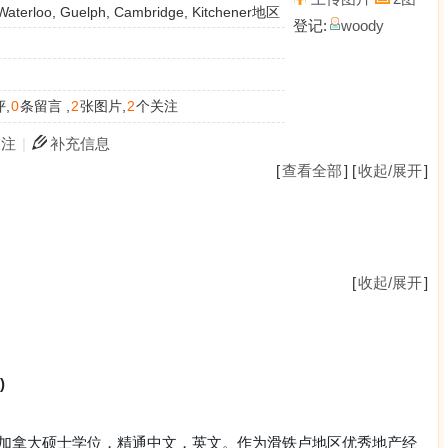
oo, Guelph, Cambridge, Kitchener地区
登记:
woody
,
0
条留言 ,
2
张图片,
2
个关注
关注
|
补充信息
[
查看全部
] [
收起/展开
]
[
收起/展开
]
)
，拥有加拿大硕士学位，精通中文，英文。作为滑铁卢地区优秀地产经