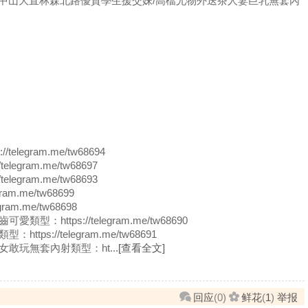
站外約中山大直林森北路優質學生援交妹/高檔尤物外送茶人妻巨乳無套內
legram.me/tw68694
legram.me/tw68697
legram.me/tw68693
am.me/tw68699
ram.me/tw68698
https://telegram.me/tw68690
ps://telegram.me/tw68691
敢玩無套內射類型：ht...
[查看全文]
回应
(
0
)
鲜花
(
1
)
举报