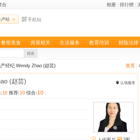
聚合
相册
|
排行榜
|
铁卢站
手机站
餐馆美食
房屋相关
生活服务
教育培训
财险法律
搜索
经纪 Wendy Zhao (赵芸)
首页
|
ao (赵芸)
认领服务
10
:
10
推荐:
10
综合:
|
上传图片
2图