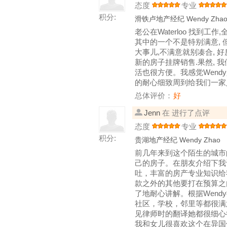
态度
专业
积分:
滑铁卢地产经纪 Wendy Zha
老公在Waterloo 找到工
其中的一个不是特别满意, 
大事儿,不满意就别凑合, 好
新的房子挂牌销售.果然, 我
活也很方便。我感觉Wend
的耐心细致周到给我们一家
总体评价：
好
Jenn
在 进行了点评
态度
专业
积分:
贵湖地产经纪 Wendy Zhao
前几年来到这个陌生的城市
己的房子。在朋友介绍下我认
吐，丰富的房产专业知识给
款之外的其他要打在预算之
了地耐心讲解。根据Wen
社区，学校，邻里等都很满
见律师时的翻译她都很细心
我和女儿很喜欢这个在异国