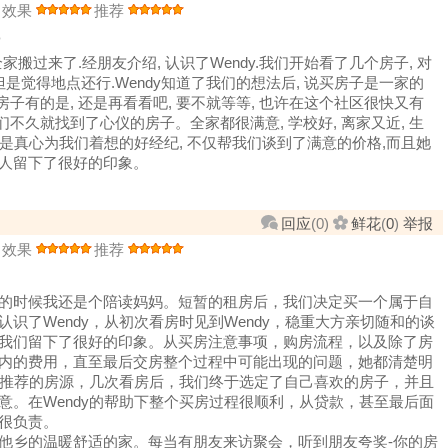
效果
推荐
o
作,全家搬过来了.经朋友介绍, 认识了Wendy.我们开始看了几个房子, 对
但是觉得地点还行.Wendy知道了我们的想法后, 说买房子是一家的
房子有的是, 还是再看看吧, 要不就等等, 也许在这个社区很快又有
们不久就找到了心仪的房子。全家都很满意, 学校好, 离家又近, 生
y是真心为我们着想的好经纪, 不仅帮我们谈到了满意的价格,而且她
人留下了很好的印象。
回应
(
0
)
鲜花
(
0
)
举报
效果
推荐
的时候我还是个陪读妈妈。短暂的租房后，我们决定买一个属于自
识了Wendy，从初次看房时见到Wendy，稳重大方亲切随和的谈
我们留下了很好的印象。从买房注意事项，购房流程，以及除了房
内的费用，直至最后交房整个过程中可能出现的问题，她都清楚明
dy推荐的房源，几次看房后，我们终于选定了自己喜欢的房子，并且
意。在Wendy的帮助下整个买房过程很顺利，从贷款，甚至最后面
很负责。
他乡的温暖舒适的家。每当有朋友来访聚会，听到朋友夸奖-你的房