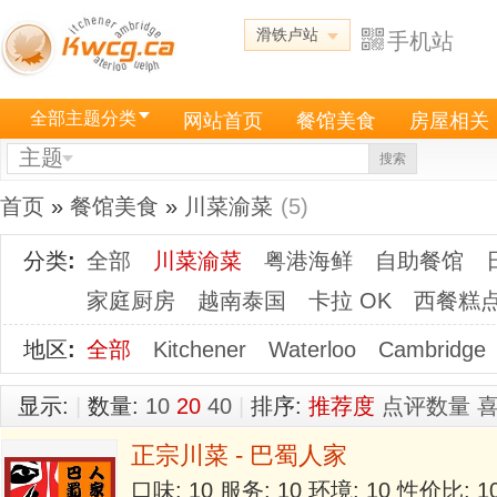
滑铁卢站
手机站
全部主题分类
网站首页
餐馆美食
房屋相关
主题
搜索
首页
»
餐馆美食
»
川菜渝菜
(5)
分类
:
全部
川菜渝菜
粤港海鲜
自助餐馆
家庭厨房
越南泰国
卡拉 OK
西餐糕
地区
:
全部
Kitchener
Waterloo
Cambridge
显示:
|
数量:
10
20
40
|
排序:
推荐度
点评数量
正宗川菜 - 巴蜀人家
口味: 10 服务: 10 环境: 10 性价比: 