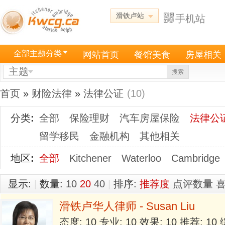
滑铁卢站
手机站
全部主题分类
网站首页
餐馆美食
房屋相关
主题
搜索
首页
»
财险法律
»
法律公证
(10)
分类
:
全部
保险理财
汽车房屋保险
法律公
留学移民
金融机构
其他相关
地区
:
全部
Kitchener
Waterloo
Cambridge
显示:
|
数量:
10
20
40
|
排序:
推荐度
点评数量
滑铁卢华人律师 - Susan Liu
态度: 10 专业: 10 效果: 10 推荐: 1