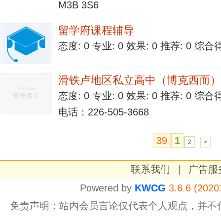
M3B 3S6
留学府课程辅导
态度: 0 专业: 0 效果: 0 推荐: 0 综合
滑铁卢地区私立高中（博克西而）
态度: 0 专业: 0 效果: 0 推荐: 0 综合
电话：226-505-3668
39
1
2
>
联系我们
|
广告服
Powered by
KWCG
3.6.6 (2020
免责声明：站内会员言论仅代表个人观点，并不