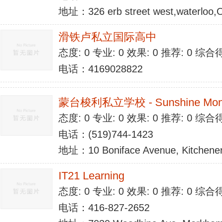
地址：326 erb street west,waterlo
滑铁卢私立国际高中
态度: 0 专业: 0 效果: 0 推荐: 0 综合
电话：4169028822
蒙台梭利私立学校 - Sunshine Monte
态度: 0 专业: 0 效果: 0 推荐: 0 综合
电话：(519)744-1423
地址：10 Boniface Avenue, Kitchener
IT21 Learning
态度: 0 专业: 0 效果: 0 推荐: 0 综合
电话：416-827-2652