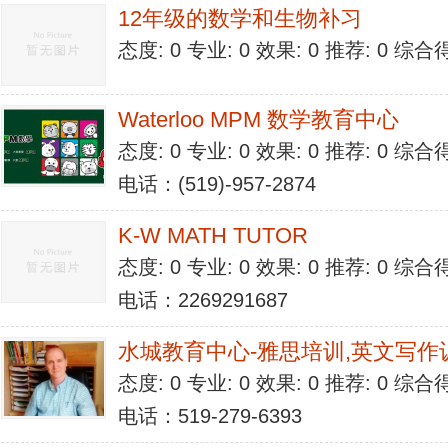
12年级的数学和生物补习
态度: 0 专业: 0 效果: 0 推荐: 0 综合
Waterloo MPM 数学教育中心
态度: 0 专业: 0 效果: 0 推荐: 0 综合
电话：(519)-957-2874
K-W MATH TUTOR
态度: 0 专业: 0 效果: 0 推荐: 0 综合
电话：2269291687
水城教育中心-雅思培训,英文写作
态度: 0 专业: 0 效果: 0 推荐: 0 综合
电话：519-279-6393