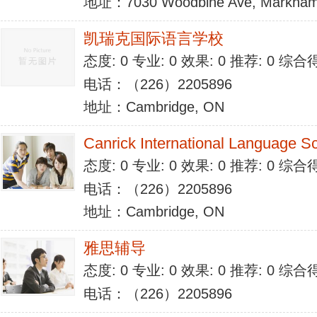
地址：7030 Woodbine Ave, Markham 
凯瑞克国际语言学校
态度: 0 专业: 0 效果: 0 推荐: 0 综合
电话：（226）2205896
地址：Cambridge, ON
Canrick International Language S
态度: 0 专业: 0 效果: 0 推荐: 0 综合
电话：（226）2205896
地址：Cambridge, ON
雅思辅导
态度: 0 专业: 0 效果: 0 推荐: 0 综合
电话：（226）2205896