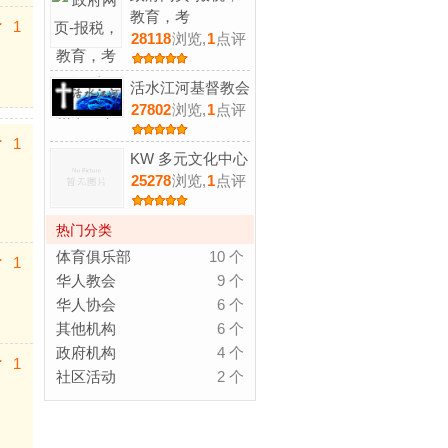
教育，考
1
28118
浏览,
1
点评
活水江河基督教会
27802
浏览,
1
点评
1
KW 多元文化中心
25278
浏览,
1
点评
热门分类
体育俱乐部
10 个
1
华人教会
9 个
华人协会
6 个
其他机构
6 个
政府机构
4 个
1
社区活动
2 个