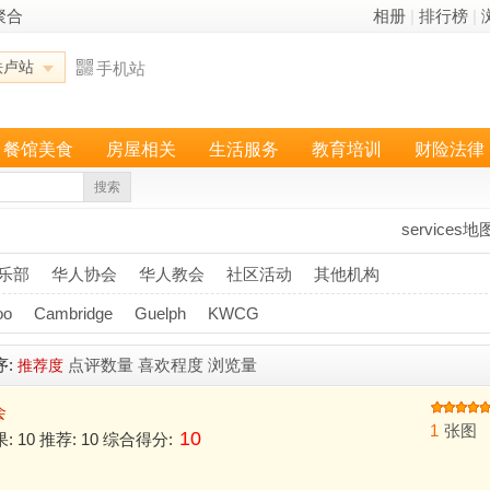
聚合
相册
|
排行榜
|
铁卢站
手机站
餐馆美食
房屋相关
生活服务
教育培训
财险法律
搜索
services地
乐部
华人协会
华人教会
社区活动
其他机构
oo
Cambridge
Guelph
KWCG
序:
点评数量
喜欢程度
浏览量
推荐度
会
1
张图
10
果: 10 推荐: 10 综合得分: