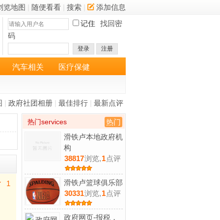
浏览地图
|
随便看看
|
搜索
|
添加信息
记住
找回密
码
登录
注册
汽车相关
医疗保健
图
|
政府社团相册
|
最佳排行
|
最新点评
热门services
热门
滑铁卢本地政府机
构
38817
浏览,
1
点评
滑铁卢篮球俱乐部
1
30331
浏览,
1
点评
政府网页-报税，