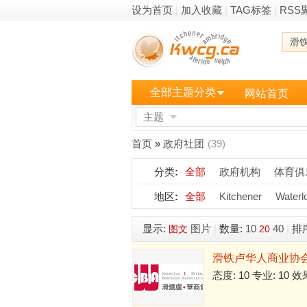
设为首页
|
加入收藏
|
TAG标签
|
RSS
滑
全部主题分类
网站首页
主题
更多
首页
»
政府社团
(39)
分类
:
全部
政府机构
体育俱
地区
:
全部
Kitchener
Waterl
显示:
图片
|
数量:
10
40
|
排
图文
20
滑铁卢华人商业协
态度: 10 专业: 10 效