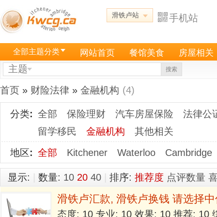
滑铁卢站
手机站
全部主题分类
网站首页
餐馆美食
房屋相关
主题
搜索
首页
»
财险法律
»
金融机构
(4)
分类
:
全部
保险理财
汽车房屋保险
法律公
留学移民
金融机构
其他相关
地区
:
全部
Kitchener
Waterloo
Cambridge
显示:
|
数量:
10
20
40
|
排序:
推荐度
点评数量
滑铁卢汇款, 滑铁卢换钱 请选择
态度: 10 专业: 10 效果: 10 推荐: 1