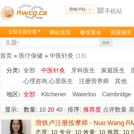
滑铁卢站
手机站
全部主题分类
网站首页
餐馆美食
房屋相关
主题
搜索
首页
»
医疗保健
»
中医针灸
(19)
分类
:
全部
中医针灸
牙科医生
家庭医生
心理咨询,心里医生
注册营养师
其他
地区
:
全部
Kitchener
Waterloo
Cambridge
显示:
|
数量:
10
20
40
|
排序:
推荐度
点评数量
滑铁卢注册按摩师 - Nuo Wang R
态度: 10 专业: 10 效果: 10 推荐: 1