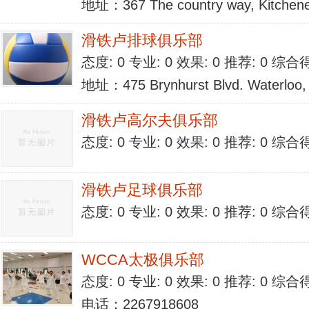
地址：367 The country way, Kitchen
滑铁卢排球俱乐部
态度: 0 专业: 0 效果: 0 推荐: 0 综合
地址：475 Brynhurst Blvd. Waterloo
滑铁卢高尔夫俱乐部
态度: 0 专业: 0 效果: 0 推荐: 0 综合
滑铁卢足球俱乐部
态度: 0 专业: 0 效果: 0 推荐: 0 综合
WCCA太极俱乐部
态度: 0 专业: 0 效果: 0 推荐: 0 综合
电话：2267918608