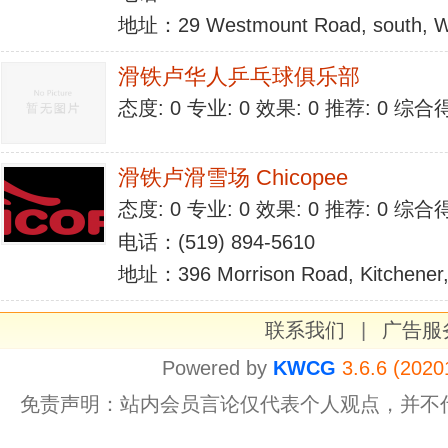
地址：29 Westmount Road, south, W
滑铁卢华人乒乓球俱乐部
态度: 0 专业: 0 效果: 0 推荐: 0 综合
滑铁卢滑雪场 Chicopee
态度: 0 专业: 0 效果: 0 推荐: 0 综合
电话：(519) 894-5610
地址：396 Morrison Road, Kitchener
联系我们
|
广告服
Powered by
KWCG
3.6.6 (2020
免责声明：站内会员言论仅代表个人观点，并不