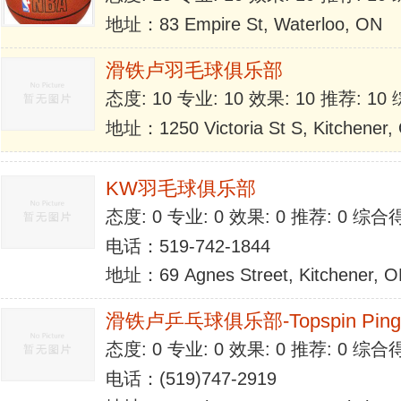
地址：83 Empire St, Waterloo, ON
滑铁卢羽毛球俱乐部
态度: 10 专业: 10 效果: 10 推荐: 1
地址：1250 Victoria St S, Kitchener,
KW羽毛球俱乐部
态度: 0 专业: 0 效果: 0 推荐: 0 综合
电话：519-742-1844
地址：69 Agnes Street, Kitchener, 
滑铁卢乒乓球俱乐部-Topspin Ping P
态度: 0 专业: 0 效果: 0 推荐: 0 综合
电话：(519)747-2919