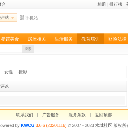
聚合
相册
|
排行榜
|
铁卢站
手机站
餐馆美食
房屋相关
生活服务
教育培训
财险法律
搜索
女性
摄影
多评论
联系我们
|
广告服务
|
服务条款
|
返回顶部
owered by
KWCG
3.6.6 (20201116)
© 2007 - 2023
水城社区
版权所