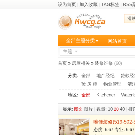
设为首页
|
加入收藏
|
TAG标签
|
RSS
滑
全部主题分类
网站首页
主题
更多
首页
»
房屋相关
»
装修维修
(60)
分类
:
全部
地产经纪
贷款经
验 房 师
物业管理
清
地区
:
全部
Kitchener
Waterl
显示:
图片
|
数量:
10
40
|
排
图文
20
唯佳装修(519-502-5
态度: 6.67 专业: 6.6