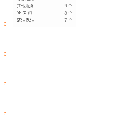
其他服务
9 个
验 房 师
8 个
清洁保洁
7 个
0
0
0
0