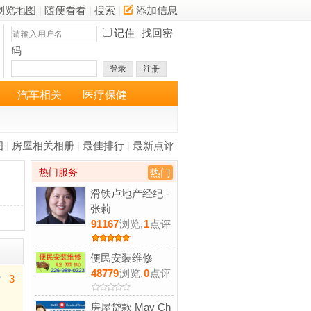
浏览地图
|
随便看看
|
搜索
|
添加信息
记住
找回密
码
登录
注册
汽车相关
医疗保健
图
|
房屋相关相册
|
最佳排行
|
最新点评
热门服务
热门
滑铁卢地产经纪 -
张莉
91167
浏览,
1
点评
便民安装维修
48779
浏览,
0
点评
3
房屋贷款 May Ch