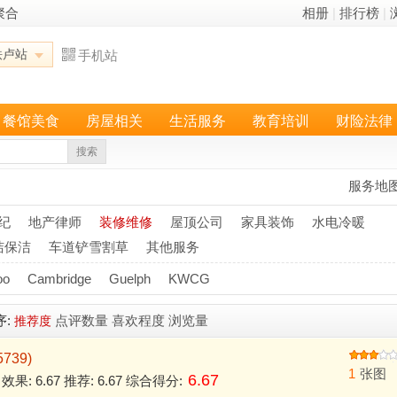
聚合
相册
|
排行榜
|
铁卢站
手机站
餐馆美食
房屋相关
生活服务
教育培训
财险法律
搜索
服务地
纪
地产律师
装修维修
屋顶公司
家具装饰
水电冷暖
洁保洁
车道铲雪割草
其他服务
oo
Cambridge
Guelph
KWCG
序:
点评数量
喜欢程度
浏览量
推荐度
739)
1
张图
6.67
7 效果: 6.67 推荐: 6.67 综合得分: