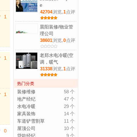
e
42704
浏览,
1
点评
1
晨阳装修/物业管
理公司
38601
浏览,
0
点评
老郑水电冷暖(空
1
调，暖气
31338
浏览,
1
点评
热门分类
装修维修
58 个
1
地产经纪
47 个
水电冷暖
29 个
家具装饰
14 个
车道铲雪割草
11 个
屋顶公司
10 个
0
贷款经纪
9 个