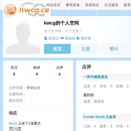
网站首页
餐馆美食
房屋相关
生活服务
教育
kwcg的个人空间
读万卷书模，行万里路！
加关注
发短信
加好友
主题
图片
首页
点评
关注
粉丝
点评
0
0
4
一群羊搬家接送
态度：0
专业：0
效果：0
点评等级：
青铜会员
注册时间：
挺好的
最后登录：
速度，服务友
动态
Foodie North 北食客
kwcg
上传了1张图片
口味：4
服务：3
环境：4