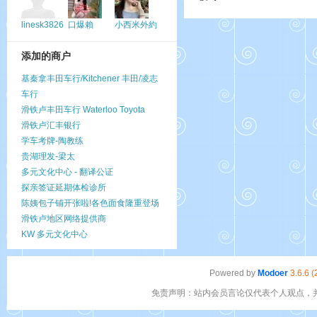
linesk3826
口爆賴
小西米外約
697733
添加的商户
基秦拿丰田车行/Kitchener 丰田/凌志
车行
滑铁卢丰田车行 Waterloo Toyota
滑铁卢汇丰银行
学车考牌-陶教练
贵湖理发-梁太
多元文化中心 - 翻译公证
探亲签证延期体检诊所
陈姨包子铺开张啦!各色面食隆重登场
滑铁卢地区网络提供商
KW 多元文化中心
Powered by
Modoer
3.6.6 
免责声明：站内会员言论仅代表个人观点，