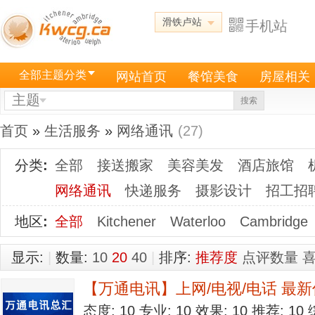
滑铁卢站
手机站
全部主题分类
网站首页
餐馆美食
房屋相关
主题
搜索
首页
»
生活服务
»
网络通讯
(27)
分类
:
全部
接送搬家
美容美发
酒店旅馆
网络通讯
快递服务
摄影设计
招工招
地区
:
全部
Kitchener
Waterloo
Cambridge
显示:
|
数量:
10
20
40
|
排序:
推荐度
点评数量
【万通电讯】上网/电视/电话 最
态度: 10 专业: 10 效果: 10 推荐: 1