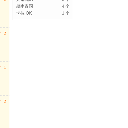
越南泰国
4 个
卡拉 OK
1 个
2
1
2