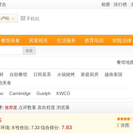
聚合
相册
|
排行榜
|
铁卢站
手机站
餐馆美食
房屋相关
生活服务
教育培训
财险法律
搜索
餐馆地
鲜
自助餐馆
日韩菜系
火锅烧烤
家庭厨房
越南泰国
他美食
oo
Cambridge
Guelph
KWCG
序:
点评数量
喜欢程度
浏览量
推荐度
客
2
张图
7.83
33 环境: 8 性价比: 7.33 综合得分: