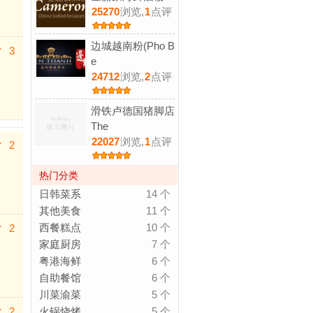
25270
浏览,
1
点评
边城越南粉(Pho B
3
e
24712
浏览,
2
点评
滑铁卢德国猪脚店
The
22027
浏览,
1
点评
2
热门分类
日韩菜系
14 个
其他美食
11 个
西餐糕点
10 个
2
家庭厨房
7 个
粤港海鲜
6 个
自助餐馆
6 个
川菜渝菜
5 个
2
火锅烧烤
5 个