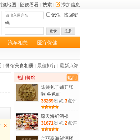
浏览地图
|
随便看看
|
搜索
|
添加信息
记住
找回密
码
登录
注册
汽车相关
医疗保健
图
|
餐馆美食相册
|
最佳排行
|
最新点评
热门餐馆
热门
陈姨包子铺开张
啦!各色面
33269
浏览,
3
点评
琼天海鲜酒楼
31671
浏览,
2
点评
3
金丽豪海鲜酒楼