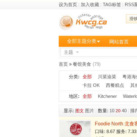
设为首页
|
加入收藏
|
TAG标签
|
RSS
滑
全部主题分类
网站首页
主题
更多
首页
»
餐馆美食
(79)
分类
:
全部
川菜渝菜
粤港海
卡拉 OK
西餐糕点
其
地区
:
全部
Kitchener
Waterl
显示:
图片
|
数量:
10
40
|
排
图文
20
Foodie North 北食
口味: 8.67 服务: 7.