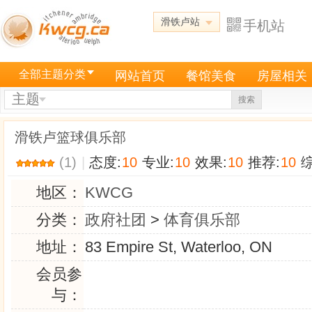
滑铁卢站
手机站
全部主题分类
网站首页
餐馆美食
房屋相关
主题
搜索
滑铁卢篮球俱乐部
(1)
|
态度:
10
专业:
10
效果:
10
推荐:
10
综
地区：
KWCG
分类：
政府社团
>
体育俱乐部
地址：
83 Empire St, Waterloo, ON
会员参
与：