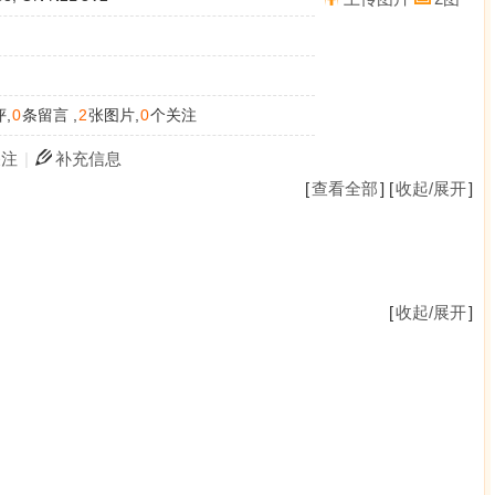
,
0
条留言 ,
2
张图片,
0
个关注
关注
|
补充信息
[
查看全部
] [
收起/展开
]
[
收起/展开
]