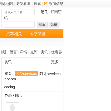
浏览地图
|
随便看看
|
搜索
|
添加信息
记住
找回密
码
登录
注册
汽车相关
医疗保健
相册
|
留言
|
详情
|
点评
|
资讯
|
优惠券
更多 »
资讯
同类services
相关s
附近services
ervices
loading...
TA刚刚来过