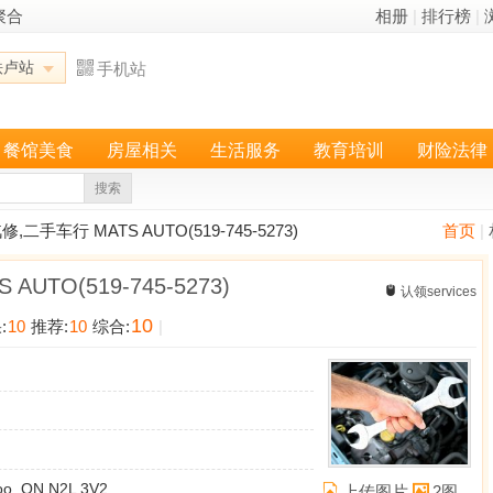
聚合
相册
|
排行榜
|
铁卢站
手机站
餐馆美食
房屋相关
生活服务
教育培训
财险法律
搜索
,二手车行 MATS AUTO(519-745-5273)
首页
|
UTO(519-745-5273)
认领services
10
:
10
推荐:
10
综合:
|
loo, ON N2L 3V2
上传图片
2图