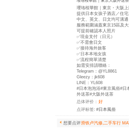
瓔珞桜華館｜東京大阪外送茶 
瓔珞桜華館｜東京・大阪上
提供日本女孩子酒店／住宅
中文、英文、日文均可溝通
服務範圍涵蓋東京15區及
可提前確認本人照片
✅現金支付（日元）
✅不需會日文
✅接待海外旅客
✅日本本地女孩
✅流程簡單清楚
如需安排請聯絡：
Telegram：@YL8861
Gleezy：jk608
LINE：YL608
#日本泡泡浴#東京風俗#日
外送茶#大阪外送茶
总体评价：
好
点评标签:
#日本風俗
想要点评
滑铁卢汽修,二手车行 MATS A