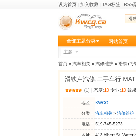
设为首页
|
加入收藏
|
TAG标签
|
RSS
滑
全部主题分类
网站首页
主题
更多
首页
»
汽车相关
»
汽修维护
» 滑铁卢汽修
滑铁卢汽修,二手车行 MATS A
(1)
|
态度:
10
专业:
10
效果
地区：
KWCG
分类：
汽车相关
>
汽修维护
电话：
519-745-5273
地址：
413 Albert St, Water