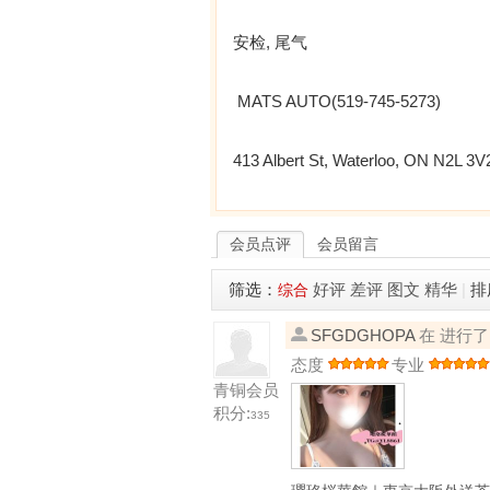
安检, 尾气
MATS AUTO(519-745-5273)
413 Albert St, Waterloo, ON N2L 3V
会员点评
会员留言
筛选：
好评
差评
图文
精华
|
排
综合
SFGDGHOPA
在 进行
态度
专业
青铜会员
积分:
335