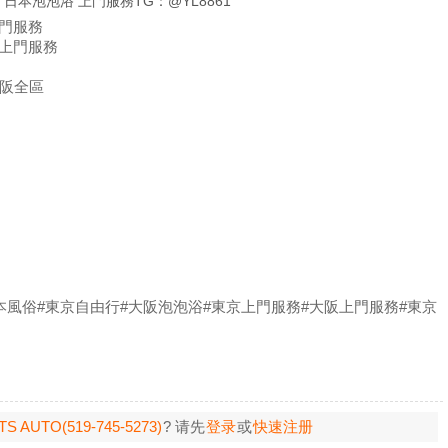
日本泡泡浴 上門服務TG：@YL8861
門服務
上門服務
大阪全區
本風俗#東京自由行#大阪泡泡浴#東京上門服務#大阪上門服務#東京
UTO(519-745-5273)
? 请先
登录
或
快速注册