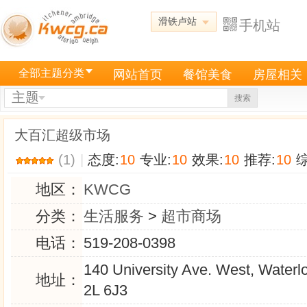
滑铁卢站
手机站
全部主题分类
网站首页
餐馆美食
房屋相关
主题
搜索
大百汇超级市场
(1)
|
态度:
10
专业:
10
效果:
10
推荐:
10
综
地区：
KWCG
分类：
生活服务
>
超市商场
电话：
519-208-0398
140 University Ave. West, Water
地址：
2L 6J3