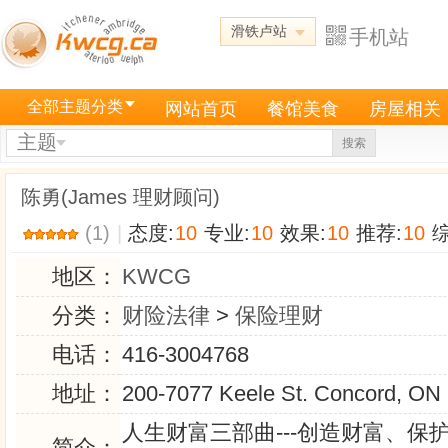
滑铁卢站
手机站
全部主题分类
网站首页
餐馆美食
房屋相关
主题
搜索
陈勇(James 理财顾问)
(1)
|
态度:
10
专业:
10
效果:
10
推荐:
10
综
地区：
KWCG
分类：
财险法律
>
保险理财
电话：
416-3004768
地址：
200-7077 Keele St. Concord, O
人生财富三部曲---创造财富、保
简介：