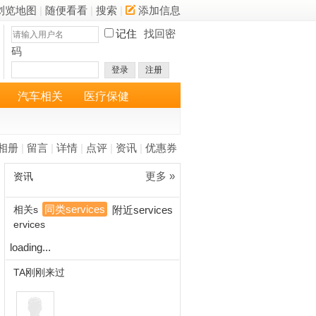
浏览地图
|
随便看看
|
搜索
|
添加信息
记住
找回密
码
登录
注册
汽车相关
医疗保健
相册
|
留言
|
详情
|
点评
|
资讯
|
优惠券
更多 »
资讯
同类services
相关s
附近services
ervices
loading...
TA刚刚来过