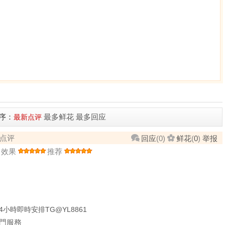
序：
最多鲜花
最多回应
最新点评
了点评
回应
(
0
)
鲜花
(
0
)
举报
效果
推荐
小時即時安排TG@YL8861
門服務