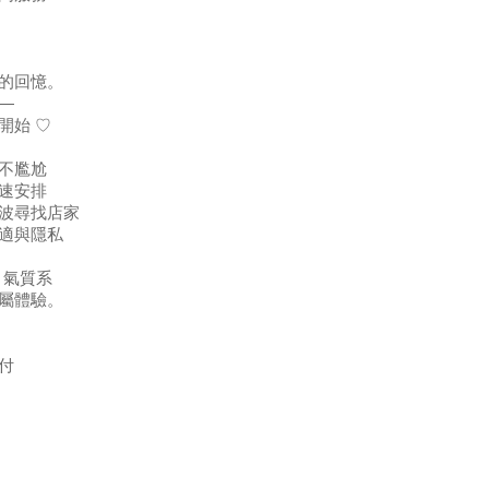
的回憶。
—
開始 ♡
不尷尬
速安排
波尋找店家
適與隱私
｜氣質系
屬體驗。
付