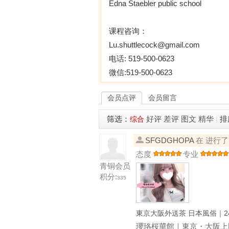
Edna Staebler public school
课程咨询：
Lu.shuttlecock@gmail.com
电话: 519-500-0623
微信:519-500-0623
会员点评
会员留言
筛选：
好评
差评
图文
精华
|
排
综合
SFGDGHOPA
在 进行
态度
专业
青铜会员
积分:
335
東京大阪外送茶 日本風俗｜24
瓔珞桜華館｜東京・大阪上