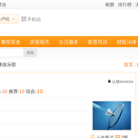
聚合
相册
|
排行榜
|
铁卢站
手机站
餐馆美食
房屋相关
生活服务
教育培训
财险法律
搜索
毛球俱乐部
首页
|
认领services
10
:
10
推荐:
10
综合:
|
上传图片
2图