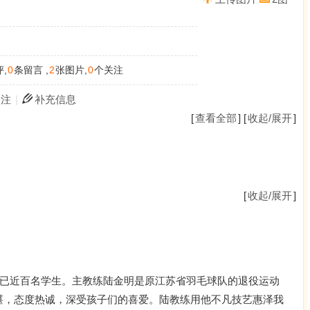
,
0
条留言 ,
2
张图片,
0
个关注
关注
|
补充信息
[
查看全部
] [
收起/展开
]
[
收起/展开
]
一年就已近百名学生。主教练陆金明是原江苏省羽毛球队的退役运动
湛，态度热诚，深受孩子们的喜爱。陆教练用他不凡技艺惠泽我