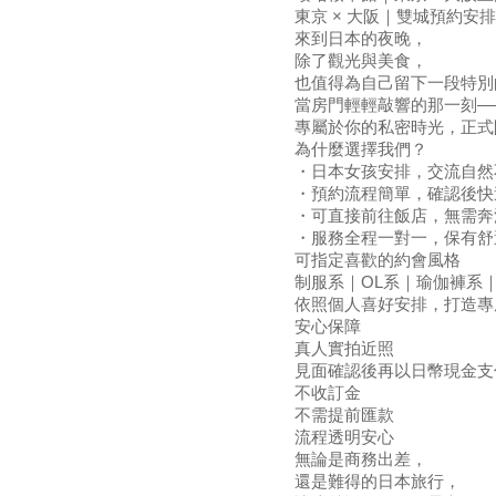
東京 × 大阪｜雙城預約安排
來到日本的夜晚，
除了觀光與美食，
也值得為自己留下一段特別
當房門輕輕敲響的那一刻—
專屬於你的私密時光，正式
為什麼選擇我們？
・日本女孩安排，交流自然
・預約流程簡單，確認後快
・可直接前往飯店，無需奔
・服務全程一對一，保有舒
可指定喜歡的約會風格
制服系｜OL系｜瑜伽褲系
依照個人喜好安排，打造專
安心保障
真人實拍近照
見面確認後再以日幣現金支
不收訂金
不需提前匯款
流程透明安心
無論是商務出差，
還是難得的日本旅行，