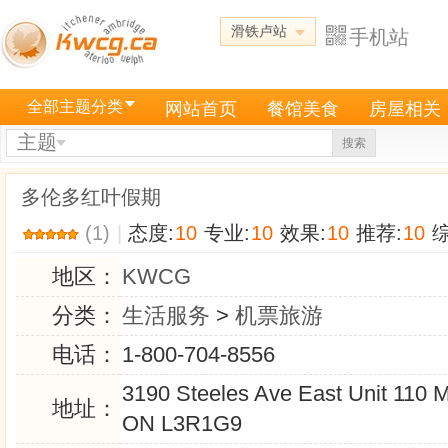
滑铁卢站
手机站
全部主题分类
网站首页
餐馆美食
房屋相关
主题
搜索
多伦多红叶假期
(1)
|
态度:
10
专业:
10
效果:
10
推荐:
10
综
地区：
KWCG
分类：
生活服务
>
机票旅游
电话：
1-800-704-8556
3190 Steeles Ave East Unit 110 
地址：
ON L3R1G9