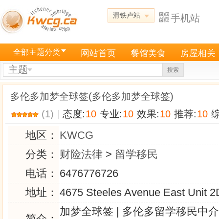
滑铁卢站
手机站
全部主题分类
网站首页
餐馆美食
房屋相关
主题
搜索
多伦多加梦全球签(多伦多加梦全球签)
(1)
|
态度:
10
专业:
10
效果:
10
推荐:
10
综
地区：
KWCG
分类：
财险法律
>
留学移民
电话：
6476776726
地址：
4675 Steeles Avenue East Unit 
加梦全球签 | 多伦多留学移民中
简介：