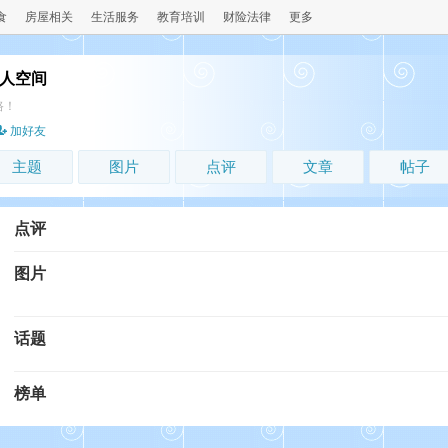
食
房屋相关
生活服务
教育培训
财险法律
更多
的个人空间
路！
加好友
主题
图片
点评
文章
帖子
点评
图片
话题
榜单