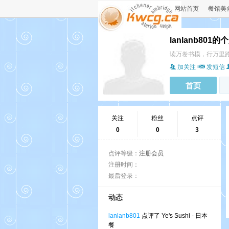
网站首页
餐馆美
lanlanb801
读万卷书模，行万里
加关注
发短信
首页
关注
粉丝
点评
0
0
3
点评等级：
注册会员
注册时间：
最后登录：
动态
lanlanb801
点评了 Ye's Sushi - 日本
餐