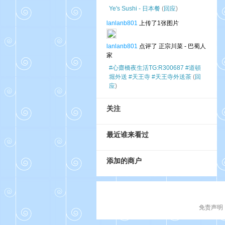
Ye's Sushi - 日本餐
(
回应
)
lanlanb801
上传了1张图片
lanlanb801
点评了 正宗川菜 - 巴蜀人
家
#心齋橋夜生活TG:R300687 #道頓
堀外送 #天王寺 #天王寺外送茶
(
回
应
)
关注
最近谁来看过
添加的商户
免责声明