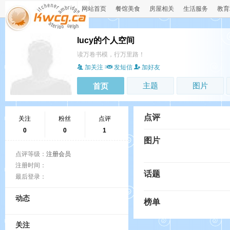
网站首页
餐馆美食
房屋相关
生活服务
教育
lucy的个人空间
读万卷书模，行万里路！
加关注
发短信
加好友
主题
图片
首页
点评
关注
粉丝
点评
0
0
1
图片
点评等级：
注册会员
注册时间：
话题
最后登录：
动态
榜单
关注