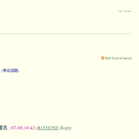
141 views
RSS Feed of thread
y
(争议话题)
匿名
;
07-08,10:42
(#1536792)
Reply