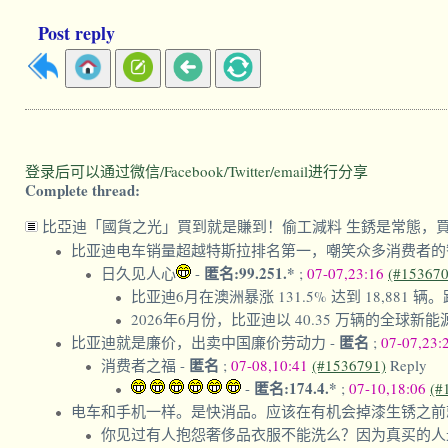
Post reply
登录后可以通过微信/Facebook/Twitter/email进行分享
Complete thread:
比亞迪「國貨之光」買到就是賺到！偷工減料 生銹是常態，
比亚迪电车销量超越特斯拉排名第一，嘲笑众多消费者的
匿名:99.251.*
日久见人心
-
;
07-07,23:16
(#153670
比亚迪6月在澳洲暴涨 131.5% 达到 18,881 
2026年6月份，比亚迪以 40.35 万辆的全球
匿名
比亚迪就是廉价，出卖中国廉价劳动力
-
;
07-07,23:
匿名
消费者之福
-
;
07-08,10:41
(#1536791)
Reply
匿名:174.4.*
-
;
07-10,18:06
(#
电车和手机一样。是快消品。应该在有机会掉漆生锈之前
你见过有人抱怨奢侈品衣服不能洗么？因为真买的