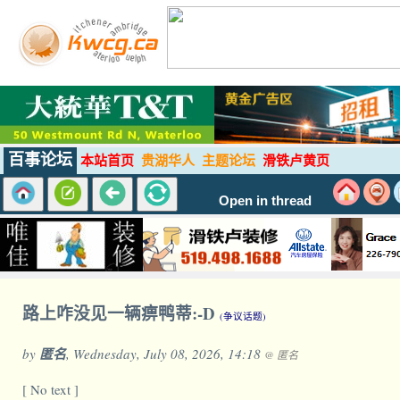
百事论坛
本站首页
贵湖华人
主题论坛
滑铁卢黄页
Open in thread
路上咋没见一辆痹鸭蒂:-D
(争议话题)
by
匿名
, Wednesday, July 08, 2026, 14:18
@ 匿名
[ No text ]