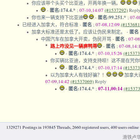
你应该带个头买个比亚迪，开两年换一辆。
匿名:174.4.*
-
;
07-10,14:07
(#1537292)
Repl
匿名:99.251.*
你也来一辆支持下比亚迪
-
;
07-0
匿名
已经进入加拿大，符合标准
-
;
07-08,12:09
(#153681
匿名
加拿大标准还是太低了。应该让伪民来制定。
-
匿名
中国汽车在加拿大开卖，伪民开骂
-
;
07-08
路上咋没见一辆痹鸭蒂
匿名
-
;
07-08,14:
匿名:174.4.*
-
;
07-10,15:26
(#15373
你买辆比亚迪，支持支持呗！这不是在咒你
匿名:174.4.*
-
;
07-10,17:14
(#15373
以为加拿大人有钱好骗？！
加拿大
07-09,14:42
(#1537069)
Reply
匿名:174.4.*
07-11,00:14
-
;
(#15373
1329271 Postings in 193845 Threads, 2660 registered users, 400 users online (
滑铁卢华人|