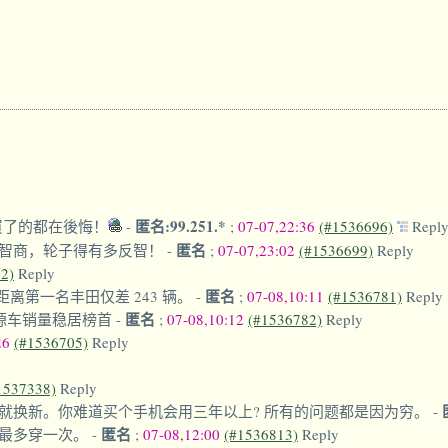
匿名:99.251.*
買了的都在後悔！
-
;
07-07,22:36
(#1536696)
Repl
匿名
智商，轮子得有多反智！
-
;
07-07,23:02
(#1536699)
Reply
2)
Reply
匿名
辆。距离第一名丰田仅差 243 辆。
-
;
07-08,10:11
(#1536781)
Reply
匿名
新能源车销量稳居榜首
-
;
07-08,10:12
(#1536782)
Reply
26
(#1536705)
Reply
1537338)
Reply
就换新。你难道买个手机会用三年以上? 所有的问题都是因为穷。
-
匿名
人最多穿一次。
-
;
07-08,12:00
(#1536813)
Reply