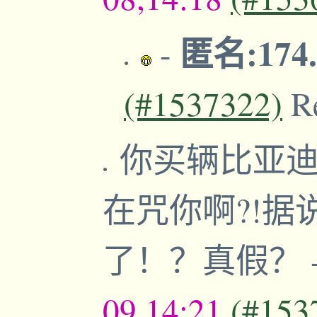
匿名:174.
-
(#1537322)
R
你买辆比亚迪
在咒你啊?!
了！？真假？
09,14:21
(#153