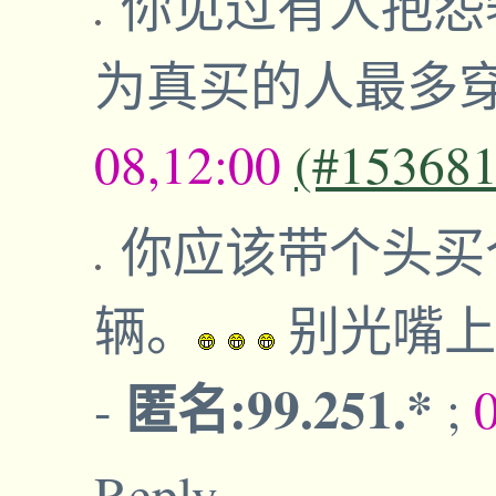
你见过有人抱怨
为真买的人最多
08,12:00
(#153681
你应该带个头买
辆。
别光嘴上
匿名:99.251.*
-
;
Reply