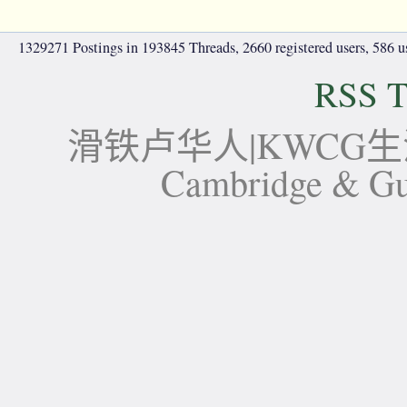
1329271 Postings in 193845 Threads, 2660 registered users, 586 use
RSS T
滑铁卢华人|KWCG生活论坛-
Cambridge 