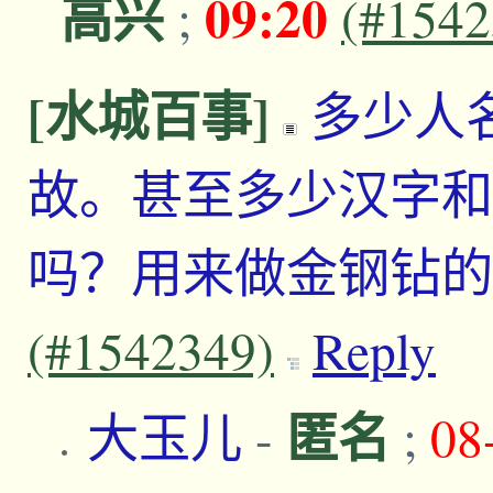
高兴
09:20
;
(#1542
[水城百事]
多少人
故。甚至多少汉字和
吗？用来做金钢钻
(#1542349)
Reply
匿名
大玉儿
-
;
08