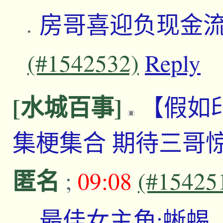
房哥喜迎负现金
(#1542532)
Reply
[水城百事]
【假如
集梗集合 期待三哥
匿名
;
09:08
(#15425
最佳女主角:蜥蜴