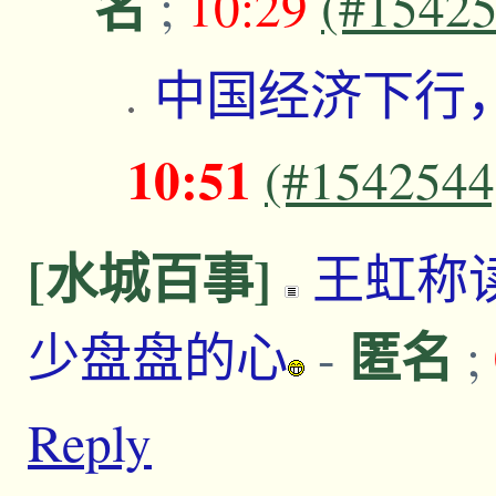
名
;
10:29
(#15425
中国经济下行
10:51
(#1542544
[水城百事]
王虹称
匿名
少盘盘的心
-
;
Reply