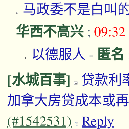
马政委不是白叫
华西不高兴
;
09:32
匿名
以德服人
-
[水城百事]
贷款利
加拿大房贷成本或
(#1542531)
Reply