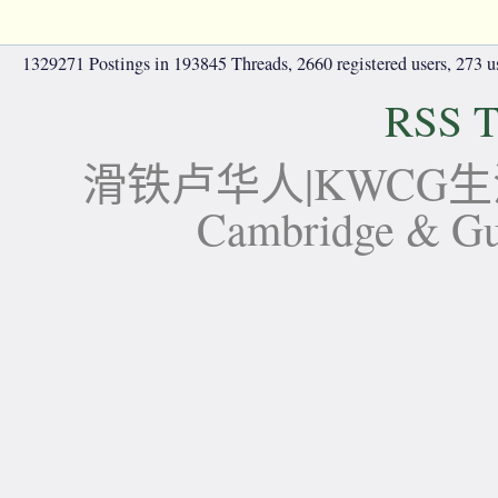
1329271 Postings in 193845 Threads, 2660 registered users, 273 use
RSS T
滑铁卢华人|KWCG生活论坛-
Cambridge 