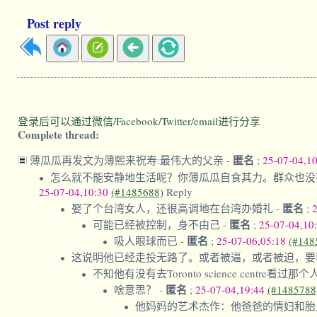
Post reply
登录后可以通过微信/Facebook/Twitter/email进行分享
Complete thread:
匿名
薄瓜瓜再发文为薄熙来祝寿:最伟大的父亲
-
;
25-07-04,1
怎么就不能安静地生活呢？你薄瓜瓜自食其力。群众也没
25-07-04,10:30
(#1485688)
Reply
匿名
娶了个台湾女人，还很高调地在台湾办婚礼
-
;
匿名
可能已经被控制，身不由己
-
;
25-07-04,10
匿名
吸人眼球而已
-
;
25-07-06,05:18
(#148
这说明他已经走投无路了。或者被逼，或者被迫，要
不知他有没有去Toronto science centre看过那
匿名
啥意思？
-
;
25-07-04,19:44
(#1485788
他妈妈的艺术杰作：他爸爸的情妇和胎