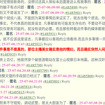
匿名
时觉得挺新奇的，没想过这具人体标本后面是这么有故事的
-
;
匿名
的脑子有点问题
-
;
25-07-06,09:00
(#1485898)
Reply
匿名
后又不是谣言了19
-
;
25-07-06,09:19
(#1485901)
Reply
是个胡说八道。不能因为某些事情后来证实了，就去信每个谎话。
实，不代表真的就是谣言. 凡事都是有可能发生存在的. 不要动不动
仅仅是有可能的，就没有说的必要。而且那些转载这件事的媒体都是
匿名
极大
-
;
25-07-06,14:29
(#1485931)
Reply
，就不应该说是谣言，凡事都应以客观的立场看待.而且许多事情一
;
25-07-06,15:43
(#1485933)
Reply
件事是不是真的，那位主播美女确实是他的情妇，而且确实突然人间
(#1485935)
Reply
贪上百亿，他居然穿个破旅游鞋站在富士山视察日本地震。这种汉
;
25-07-04,20:37
(#1485798)
Reply
匿名
;
25-07-04,20:48
(#1485799)
Reply
匿名
。他整文强的手段就已经过了
-
;
25-07-04,20:59
(#1485800)
Reply
匿名
死吗？
-
;
25-07-04,21:01
(#1485801)
Reply
-04,21:26
(#1485814)
Reply
21:27
(#1485815)
Reply
07-04,21:48
(#1485817)
Reply
匿名
熙来不守规矩，调动武警，是太大胆妄为了
-
;
25-07-05,08:26
(