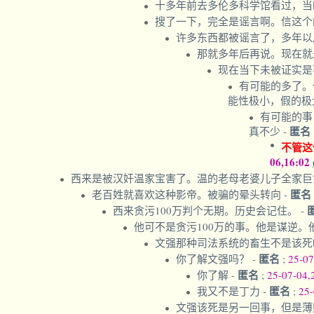
十多年前去多伦多科学馆看过，当
搜了一下，完全是谣言啊。信这个
许多东西都被谣言了，多年以
那就多年后再说。现在就
现在当下未被证实是事
有可能的多了。
能性极小，假的
有可能的事
匿名
真不少
-
不管这
06,16:02
西来是被汉奸温家宝害了。温的老母老婆儿子全家巨
匿名
老百姓就喜欢这种影帝。被骗的晕头转向
-
西来贪污100万判个无期。历史会记住。
-
他可不是贪污100万的事。他是谋逆
文强那种司法系统的畜生不是该
匿名
你了解文强吗？
-
;
25-07
匿名
你了解
-
;
25-07-04,
匿名
我又不是丁力
-
;
25-
文强该死是另一回事，但是薄