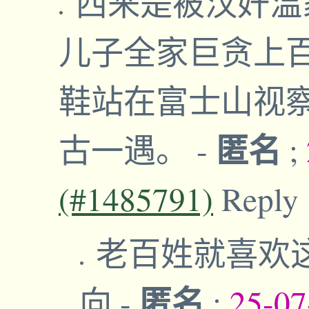
西来是被汉奸温
儿子全家巨贪上
鞋站在富士山视
匿名
古一遇。
-
;
(#1485791)
Reply
老百姓就喜欢
匿名
向
-
;
25-07