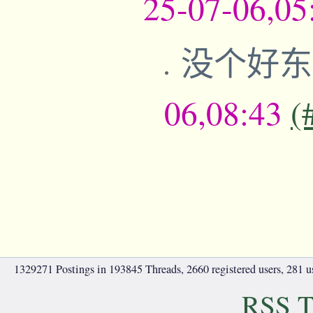
25-07-06,05
没个好
06,08:43
(
1329271 Postings in 193845 Threads, 2660 registered users, 281 use
RSS T