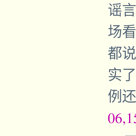
谣
场看
都
实
例
06,1