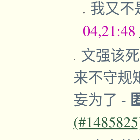
我又不
04,21:48
文强该死
来不守规
妄为了
-
(#1485825