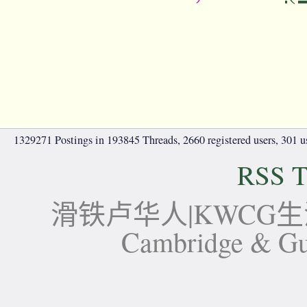
1329271 Postings in 193845 Threads, 2660 registered users, 301 use
RSS T
滑铁卢华人|KWCG生活论坛-
Cambridge 