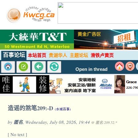
百事论坛
本站首页
贵湖华人
主题论坛
滑铁卢黄页
Open in thread
造谣的煞笔209:-D
(水城百事)
by
匿名
, Wednesday, July 08, 2026, 19:44
@ 匿名:209.52.*
[ No text ]