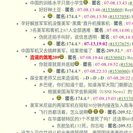
匿名
中国的训练水平只是小学生
-
;
07-08,13:43
(#
匿名
好好种土豆
-
;
07-08,13:46
(#1536869)
Rep
匿名:174.4.*
-
;
07-09,13:50
(#1537058)
匿名
辛好解放军军机没像美军“黑鹰”直升机撞客机
-
;
07-
匿名
3名美军和客机上67人全部遇难
-
;
07-08,14:00
匿名
伪民还拍手叫好，说信息透明
-
;
07-08,14:
匿名:174.4.*
07-13,19:02
-
;
(#1537675)
匿名:209.52.*
中国军机又去挑衅美军，结果悲催了
-
;
07
造谣的煞笔209
匿名
-
;
07-08,19:44
(#1536943)
Re
匿名
你就是就是井底蛙
-
;
07-08,19:52
(#1536
匿名:174.4.*
-
;
07-08,22:33
(#1536960)
:-D :-D :-D
屎全家老师又出来造谣啦
-
;
07-08,20:22
乡巴佬，你们知道个屁，知道海军大院门朝那边
根据美国海军学会新闻网（USNI News）
匿名:174.4.*
-
;
07-09,15:03
(#15370
美军米尼兹的两架军机在短短30分钟内接连坠入南
匿名:209.52
飞行员都活着，怎么说啊
-
在华盛顿特区的3个不是死了吗？还连带6
匿名:209.52
东航坠机132死，你忘啦
-
没怎么见中共战斗机出来得瑟得瑟，美国国庆老美的战斗