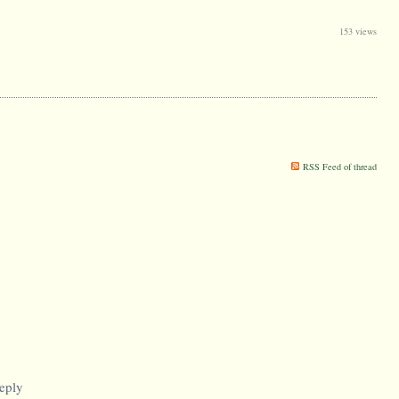
153 views
RSS Feed of thread
eply