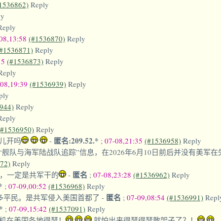
1536862)
Reply
ly
Reply
08,13:58
(#1536870)
Reply
(#1536871)
Reply
15
(#1536873)
Reply
Reply
-08,19:39
(#1536939)
Reply
ply
944)
Reply
Reply
(#1536950)
Reply
匿名:209.52.*
儿开吗
-
;
07-08,21:35
(#1536958)
Reply
的“舰队与海军陆战队追踪”信息，在2026年6月10日前后并没有美
72)
Reply
匿名
海，一定是共军干的
-
;
07-08,23:28
(#1536962)
Reply
.*
;
07-09,00:52
(#1536968)
Reply
匿名
0多平民。是共军侵入美国首都了
-
;
07-09,08:54
(#1536991)
Repl
.*
;
07-09,15:42
(#1537091)
Reply
机在美国各地得瑟！
就怕出来得瑟得瑟散架子了？！
-