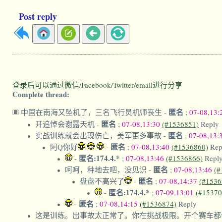
Post reply
登录后可以通过微信/Facebook/Twitter/email进行分享
Complete thread:
匿名
中国在南海又坠机了，三名飞行员机师丧生
-
;
07-08,13
匿名
开追悼会谢露天机
-
;
07-08,13:30
(#1536851)
Reply
匿名
实战训练就会出现伤亡，美军更多事故
-
;
07-08,13:
匿名
阿Q你好
-
;
07-08,13:40
(#1536860)
Rep
匿名:174.4.*
-
;
07-08,13:46
(#1536866)
Repl
匿名
呵呵，种地去吧，没见识
-
;
07-08,13:46
(#
匿名
盘盘不高兴了
-
;
07-08,14:37
(#1536
匿名:174.4.*
-
;
07-09,13:01
(#15370
匿名
-
;
07-08,14:15
(#1536874)
Reply
这是训练。出事故太正常了。你在挑战极限。开个赛车都