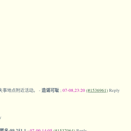
造谣可耻
军在失事地点附近活动。
-
;
07-08,23:20
(#1536961)
Reply
y
匿名:99.251.*
;
07-09,14:05
(#1537064)
Reply