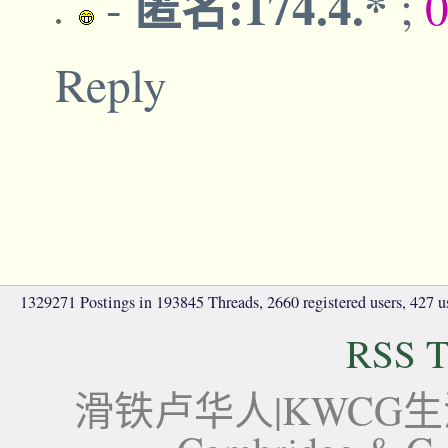
匿名:174.4.*
-
;
0
Reply
1329271 Postings in 193845 Threads, 2660 registered users, 427 use
RSS T
滑铁卢华人|KWCG生活论坛-