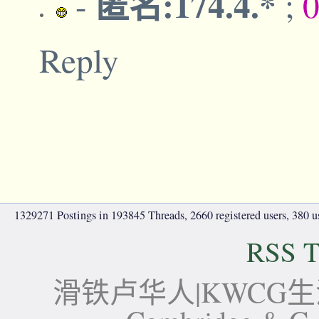
匿名:174.4.*
-
;
0
Reply
1329271 Postings in 193845 Threads, 2660 registered users, 380 use
RSS T
滑铁卢华人|KWCG生活论坛-