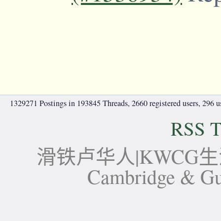
1329271 Postings in 193845 Threads, 2660 registered users, 296 use
RSS T
滑铁卢华人|KWCG生活论坛-
Cambridge 