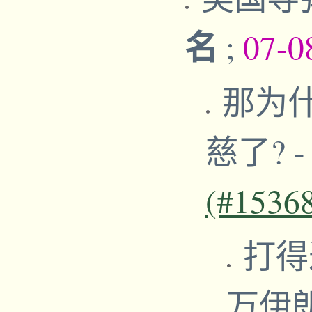
名
;
07-0
那为
慈了?
(#1536
打得
万伊