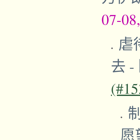
07-08
虐
去
-
(#15
制
愿