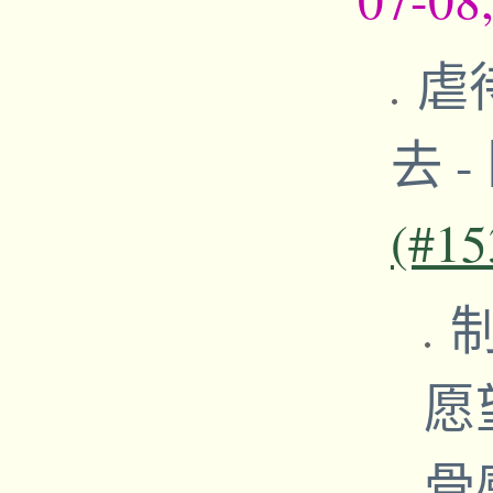
虐
去
-
(#15
制
愿
骨