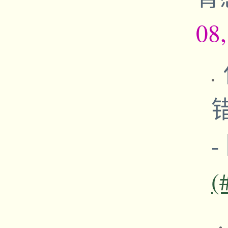
08
-
(