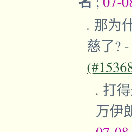
名
;
07-0
那为
慈了?
(#1536
打得
万伊
07-08