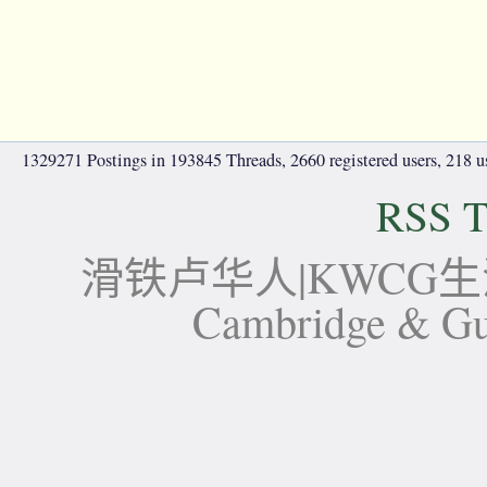
1329271 Postings in 193845 Threads, 2660 registered users, 218 use
RSS T
滑铁卢华人|KWCG生活论坛-
Cambridge 