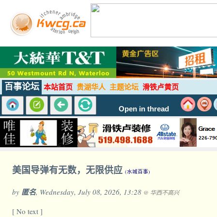
百事论坛
本站首页
贵湖华人
主题论坛
滑铁卢黄页
Open in thread
美国导弹有无数，无限供应
(水城百事)
by
匿名
, Wednesday, July 08, 2026, 13:28
@ 华西不高兴
[ No text ]