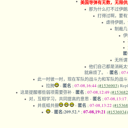
美国导弹有无数，无限供
那为什么打不过伊朗
打得过啊，要有
虐待伊朗，
制裁几
伊
匿
无所谓
他们自己都是消耗太
匿名
就麻烦了。
-
;
07-
此一时彼一时，现在军队的战斗力和军队的战斗
匿名
拉胯
-
;
07-08,16:44
(#1536903)
Rep
匿名
这是提醒哪些弱项需要弥补
-
;
07-08,12:49
(#153682
匿名
对，互相学习，共同提高的意思
-
;
07-08,13:17
匿名
井底蛙共振
-
;
07-08,13:22
(#15368
匿名:209.52.*
07-08,19:21
-
;
(#1536934)