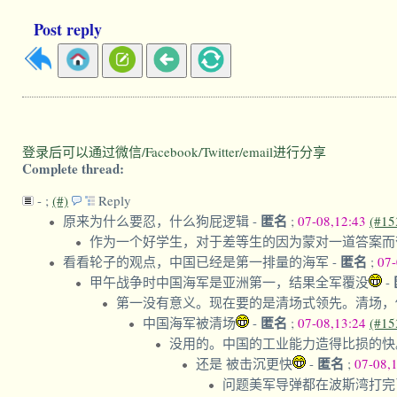
Post reply
登录后可以通过微信/Facebook/Twitter/email进行分享
Complete thread:
-
;
(#)
Reply
匿名
原来为什么要忍，什么狗屁逻辑
-
;
07-08,12:43
(#15
作为一个好学生，对于差等生的因为蒙对一道答案而
匿名
看看轮子的观点，中国已经是第一排量的海军
-
;
07
甲午战争时中国海军是亚洲第一，结果全军覆没
-
第一没有意义。现在要的是清场式领先。清场
匿名
中国海军被清场
-
;
07-08,13:24
(#15
没用的。中国的工业能力造得比损的
匿名
还是 被击沉更快
-
;
07-08,
问题美军导弹都在波斯湾打完