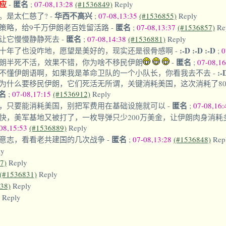
应
匿名
-
;
07-08,13:28
(#1536849)
Reply
华西不高兴
。是太仁慈了?
-
;
07-08,13:35
(#1536855)
Reply
匿名
策略，给9千万伊朗老百姓留活路
-
;
07-08,13:37
(#1536857)
Re
匿名
让它慢慢静静死去
-
;
07-08,14:38
(#1536881)
Reply
:-D :-D :-D
十年了也没咋地，愿望是美好的，现实还是很骨感啊
-
;
0
匿名
朗半死不活，效果不错，你为啥不移民伊朗
-
;
07-08,1
:-
不懂伊朗语啊，如果我是革命卫队的一个小队长，你看我去不去
-
为什么要移民伊朗，它们死活无所谓，关键消耗美国，这次消耗了8
名
;
07-08,17:15
(#1536912)
Reply
匿名
，只要能消耗美国，别把军费用在基础设施就可以
-
;
07-08,16
快，美军基地又被打了，一枚导弹只少200万美金，让伊朗肉身消耗
08,15:53
(#1536889)
Reply
匿名
意志，看看老共建国的几次战争
-
;
07-08,13:28
(#1536848)
Rep
ly
7)
Reply
(#1536831)
Reply
38)
Reply
Reply