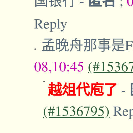
匿名
国银行
-
;
Reply
孟晚舟那事是F
08,10:45
(#1536
越俎代庖了
-
(#1536795)
Re