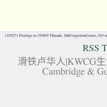
1329271 Postings in 193845 Threads, 2660 registered users, 543 use
RSS T
滑铁卢华人|KWCG生活论坛-
Cambridge 