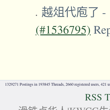
越俎代庖了
-
(#1536795)
Re
1329271 Postings in 193845 Threads, 2660 registered users, 421 use
RSS T