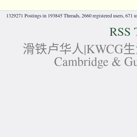
1329271 Postings in 193845 Threads, 2660 registered users, 671 use
RSS 
滑铁卢华人|KWCG生活论坛-
Cambridge 