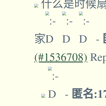
什么是时候扇
家
-
(#1536708)
Re
匿名:17
-