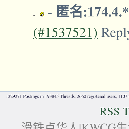
匿名:174.4.
-
(#1537521)
Repl
1329271 Postings in 193845 Threads, 2660 registered users, 1107 u
RSS T
滑铁卢华人|KWCG生活论坛-