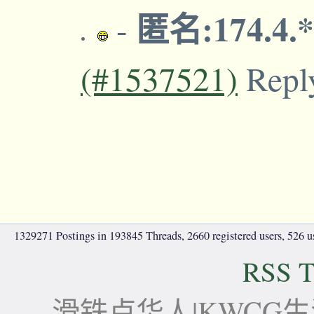
匿名:174.4.
-
(#1537521)
Repl
1329271 Postings in 193845 Threads, 2660 registered users, 526 use
RSS T
滑铁卢华人|KWCG生活论坛-