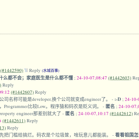
6
(#1442590)
Reply
(水城百事)
什么都不会；家庭医生是什么都不懂
;
24-10-07,08:47
(#1442603)
Re
)
Reply
09:12
(#1442607)
Reply
:-D
可能是developer,换个公司就变成engineer了。
-
;
24-10-
匿名
化，Programmer比较Low。程序猿和码农是贬义词。
-
;
24-10-07,
匿名
operty engineer那差别就大了
-
;
24-10-07,10:17
(#1442612)
Re
16
(#1442611)
Reply
13)
Reply
看看祖国怎
先把门槛给搞烂。码农是个垃圾筐，啥玩意儿都能装。
-