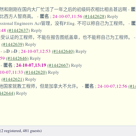
匿
然和刚刚在国内大厂忙活了一年之后的初级码农相比相去甚远啊
-
匿名
比西方人智商高。
-
;
24-10-07,11:56
(#1442628)
Reply
al Engineers Act管理，没有P.Eng. 不可以称自己为工程师。
-
2:48
(#1442637)
Reply
受认证的工程师，不能在报告图纸盖章，也不能称自己为工程师。
3
(#1442639)
Reply
:-D :-D
的
-
;
24-10-07,12:53
(#1442640)
Reply
:59
(#1442646)
Reply
匿名
24-10-07,13:19
。
-
;
(#1442667)
Reply
10-07,11:33
(#1442620)
Reply
4
(#1442621)
Reply
匿名
其他国家就教工程师，但是加拿大不允许。
-
;
24-10-07,12:56
(#1
442644)
Reply
2 registered, 481 guests)