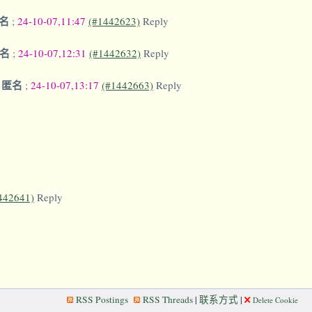
名
;
24-10-07,11:47
(#1442623)
Reply
匿名
;
24-10-07,12:31
(#1442632)
Reply
匿名
-
;
24-10-07,13:17
(#1442663)
Reply
442641)
Reply
RSS Postings
RSS Threads
|
联系方式
|
Delete Cookie