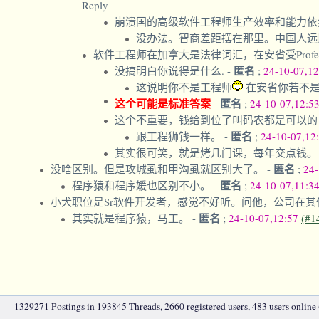
Reply
崩溃国的高级软件工程师生产效率和能力依
没办法。智商差距摆在那里。中国人远
软件工程师在加拿大是法律词汇，在安省受Profession
匿名
没搞明白你说得是什么.
-
;
24-10-07,1
这说明你不是工程师
在安省你若不是
这个可能是标准答案
匿名
-
;
24-10-07,12:5
这个不重要，钱给到位了叫码农都是可以
匿名
跟工程狮钱一样。
-
;
24-10-07,12
其实很可笑，就是烤几门课，每年交点钱
匿名
没啥区别。但是攻城虱和甲沟虱就区别大了。
-
;
24-
匿名
程序猿和程序媛也区别不小。
-
;
24-10-07,11:3
小犬职位是Sr软件开发者，感觉不好听。问他，公司在
匿名
其实就是程序猿，马工。
-
;
24-10-07,12:57
(#1
1329271 Postings in 193845 Threads, 2660 registered users, 483 users online (