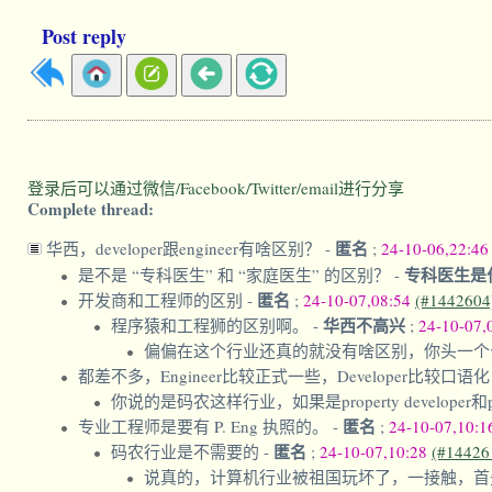
Post reply
登录后可以通过微信/Facebook/Twitter/email进行分享
Complete thread:
匿名
华西，developer跟engineer有啥区别？
-
;
24-10-06,22:4
专科医生是
是不是 “专科医生” 和 “家庭医生” 的区别？
-
匿名
开发商和工程师的区别
-
;
24-10-07,08:54
(#1442604
华西不高兴
程序猿和工程狮的区别啊。
-
;
24-10-07,
偏偏在这个行业还真的就没有啥区别，你头一个公司名称
都差不多，Engineer比较正式一些，Developer比较口语
你说的是码农这样行业，如果是property developer和pr
匿名
专业工程师是要有 P. Eng 执照的。
-
;
24-10-07,10:
匿名
码农行业是不需要的
-
;
24-10-07,10:28
(#14426
说真的，计算机行业被祖国玩坏了，一接触，首