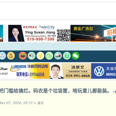
把门槛给搞烂。码农是个垃圾筐，啥玩意儿都能装。
(
ber 07, 2024, 10:33
@ 匿名