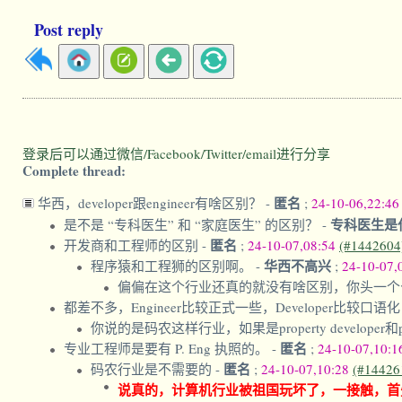
Post reply
登录后可以通过微信/Facebook/Twitter/email进行分享
Complete thread:
匿名
华西，developer跟engineer有啥区别？
-
;
24-10-06,22:4
专科医生是
是不是 “专科医生” 和 “家庭医生” 的区别？
-
匿名
开发商和工程师的区别
-
;
24-10-07,08:54
(#1442604
华西不高兴
程序猿和工程狮的区别啊。
-
;
24-10-07,
偏偏在这个行业还真的就没有啥区别，你头一个公司名称
都差不多，Engineer比较正式一些，Developer比较口语
你说的是码农这样行业，如果是property developer和pr
匿名
专业工程师是要有 P. Eng 执照的。
-
;
24-10-07,10:
匿名
码农行业是不需要的
-
;
24-10-07,10:28
(#14426
说真的，计算机行业被祖国玩坏了，一接触，首