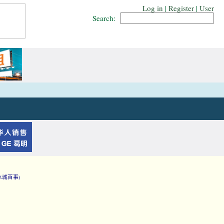
Log in
|
Register
|
User
Search:
水城百事)