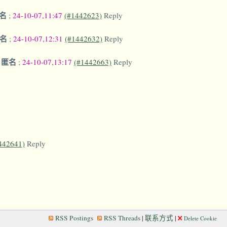
名
;
24-10-07,11:47
(#1442623)
Reply
匿名
;
24-10-07,12:31
(#1442632)
Reply
匿名
-
;
24-10-07,13:17
(#1442663)
Reply
442641)
Reply
RSS Postings
RSS Threads
|
联系方式
|
Delete Cookie