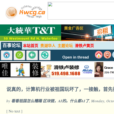
百事论坛
本站首页
贵湖华人
主题论坛
滑铁卢黄页
Open in thread
说真的，计算机行业被祖国玩坏了，一接触，首先
by
看看祖国怎么糟蹋 区块链，AI的。什么都AI了
, Monday, Octo
[ No text ]