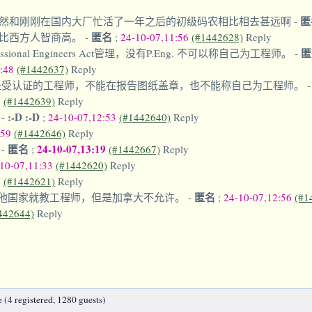
匿
然和刚刚在国内大厂忙活了一年之后的初级码农相比相去甚远啊
-
匿名
比西方人智商高。
-
;
24-10-07,11:56
(#1442628)
Reply
al Engineers Act管理，没有P.Eng. 不可以称自己为工程师。
-
2:48
(#1442637)
Reply
受认证的工程师，不能在报告图纸盖章，也不能称自己为工程师。
3
(#1442639)
Reply
:-D :-D
的
-
;
24-10-07,12:53
(#1442640)
Reply
:59
(#1442646)
Reply
匿名
24-10-07,13:19
。
-
;
(#1442667)
Reply
10-07,11:33
(#1442620)
Reply
4
(#1442621)
Reply
匿名
其他国家就教工程师，但是加拿大不允许。
-
;
24-10-07,12:56
(#1
442644)
Reply
 (4 registered, 1280 guests)