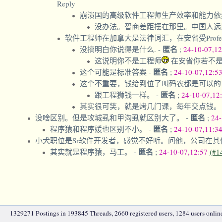
Reply
崩溃国的高级软件工程师生产效率和能力依
没办法。智商差距摆在那里。中国人远
软件工程师在加拿大是法律词汇，在安省受Profession
匿名
没搞明白你说得是什么.
-
;
24-10-07,1
这说明你不是工程师
在安省你若不是
匿名
这个可能是标准答案
-
;
24-10-07,12:5
这个不重要，钱给到位了叫码农都是可以
匿名
跟工程狮钱一样。
-
;
24-10-07,12
其实很可笑，就是烤几门课，每年交点钱
匿名
没啥区别。但是攻城虱和甲沟虱就区别大了。
-
;
24-
匿名
程序猿和程序媛也区别不小。
-
;
24-10-07,11:3
小犬职位是Sr软件开发者，感觉不好听。问他，公司在
匿名
其实就是程序猿，马工。
-
;
24-10-07,12:57
(#1
1329271 Postings in 193845 Threads, 2660 registered users, 1284 users online