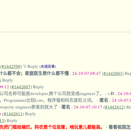
6
(#1442590)
Reply
(水城百事)
什么都不会；家庭医生是什么都不懂
;
24-10-07,08:47
(#1442603)
Re
)
Reply
09:12
(#1442607)
Reply
:-D
可能是developer,换个公司就变成engineer了。
-
;
24-10-
匿名
化，Programmer比较Low。程序猿和码农是贬义词。
-
;
24-10-07,
匿名
operty engineer那差别就大了
-
;
24-10-07,10:17
(#1442612)
Re
16
(#1442611)
Reply
13)
Reply
先把门槛给搞烂。码农是个垃圾筐，啥玩意儿都能装。
看看祖国怎
-