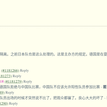
隔离。之前日本队也是这么处理的。这是主办方的规定。德国是在
4
(#1181266)
Reply
181273)
Reply
:18
(#1181279)
Reply
匿
德国队拒绝与中国队比赛，中国队不应该允许阳性队员参加比赛
-
89)
Reply
队员出场的时候才突然说不比了，把观众都骗了。良心大大的坏了
-
1290)
Reply