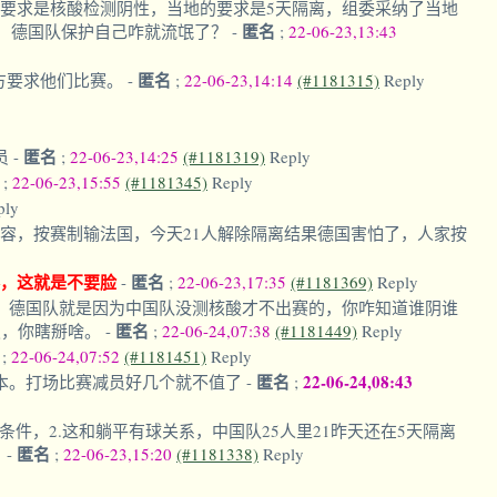
的要求是核酸检测阴性，当地的要求是5天隔离，组委采纳了当地
匿名
氓，德国队保护自己咋就流氓了？
-
;
22-06-23,13:43
匿名
办方要求他们比赛。
-
;
22-06-23,14:14
(#1181315)
Reply
匿名
员
-
;
22-06-23,14:25
(#1181319)
Reply
名
;
22-06-23,15:55
(#1181345)
Reply
ply
容，按赛制输法国，今天21人解除隔离结果德国害怕了，人家按
，这就是不要脸
匿名
-
;
22-06-23,17:35
(#1181369)
Reply
，德国队就是因为中国队没测核酸才不出赛的，你咋知道谁阴谁
匿名
发，你瞎掰啥。
-
;
22-06-24,07:38
(#1181449)
Reply
名
;
22-06-24,07:52
(#1181451)
Reply
匿名
22-06-24,08:43
本。打场比赛减员好几个就不值了
-
;
件，2.这和躺平有球关系，中国队25人里21昨天还在5天隔离
匿名
。
-
;
22-06-23,15:20
(#1181338)
Reply