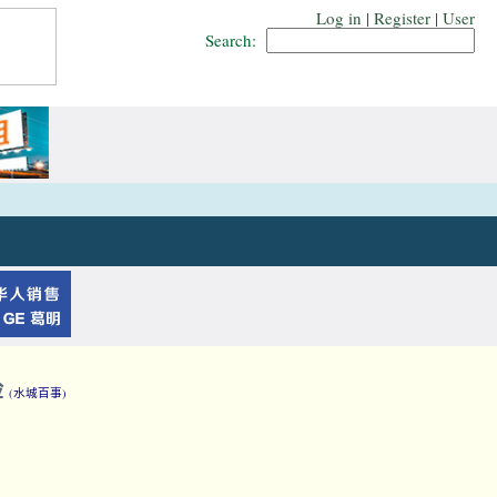
Log in
|
Register
|
User
Search:
脸
(水城百事)