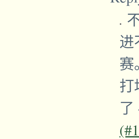
不
进
赛
打
了
(#