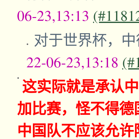
06-23,13:13
(#1181
对于世界杯，中
22-06-23,13:18
(#
这实际就是承认中
加比赛，怪不得德
中国队不应该允许