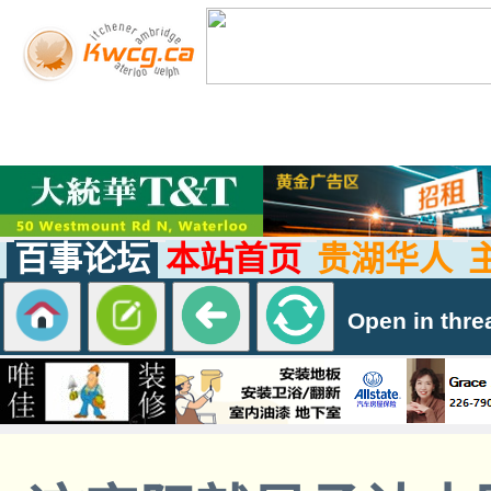
百事论坛
本站首页
贵湖华人
Open in thre