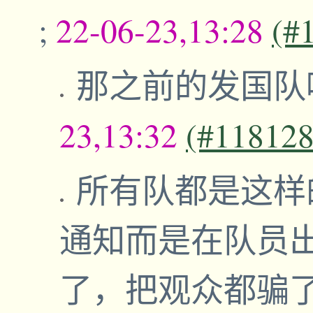
;
22-06-23,13:28
(#
那之前的发国队
23,13:32
(#118128
所有队都是这样
通知而是在队员
了，把观众都骗