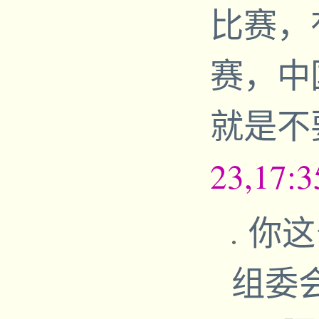
比赛，
赛，中
就是不
23,17:
你这
组委