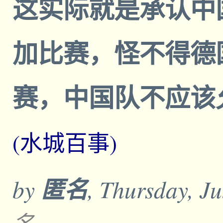
这实际就是承认中
加比赛，怪不得德
赛，中国队不应该
(水城百事)
by
匿名
, Thursday, J
名