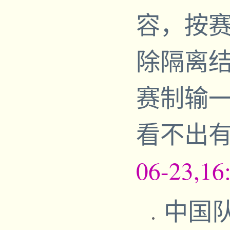
容，按赛
除隔离
赛制输
看不出
06-23,16
中国