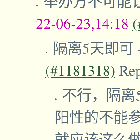
举办方不可能
22-06-23,14:18
(
隔离5天即可
(#1181318)
Re
不行，隔离
阳性的不能
就应该这么