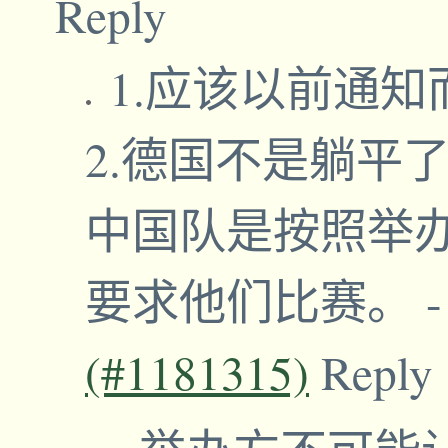
Reply
1.应该以前通
2.德国不是躺平
中国队是按照举
要求他们比赛。
(#1181315)
Reply