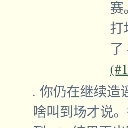
赛
打
了
(#
你仍在继续造谣
啥叫到场才说。