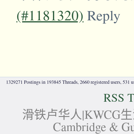
(#1181320)
Reply
1329271 Postings in 193845 Threads, 2660 registered users, 531 use
RSS T
滑铁卢华人|KWCG生活论坛-
Cambridge 