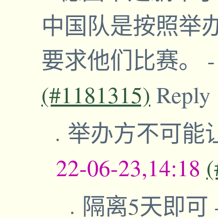
中国队是按照举
要求他们比赛。
(#1181315)
Reply
举办方不可能
22-06-23,14:18
(
隔离5天即可