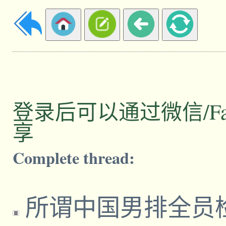
登录后可以通过微信/Facebo
享
Complete thread:
所谓中国男排全员