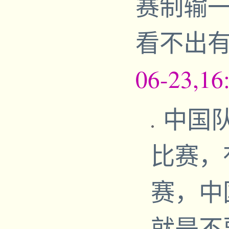
赛制输
看不出
06-23,16
中国
比赛，
赛，中
就是不