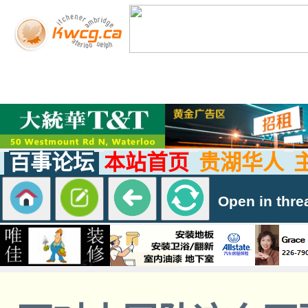
百事论坛
本站首页
贵湖华人
Open in thre