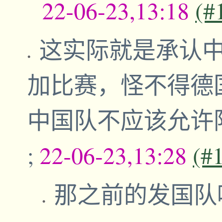
22-06-23,13:18
(#
这实际就是承认
加比赛，怪不得德
中国队不应该允许
;
22-06-23,13:28
(#
那之前的发国队