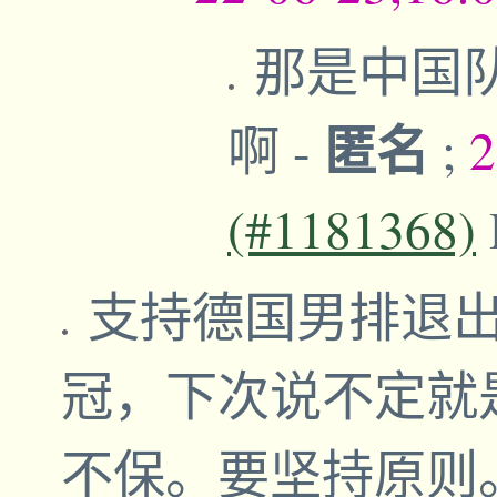
那是中国
匿名
啊
-
;
2
(#1181368)
支持德国男排退
冠，下次说不定就
不保。要坚持原则