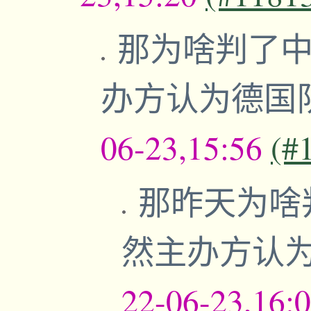
那为啥判了中
办方认为德国
06-23,15:56
(#
那昨天为啥
然主办方认
22-06-23,16: