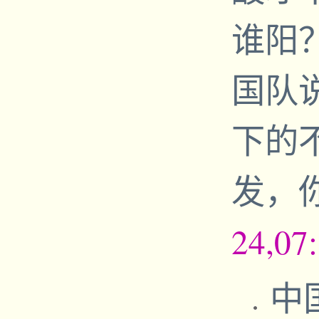
谁阳
国队
下的
发，
24,07
中