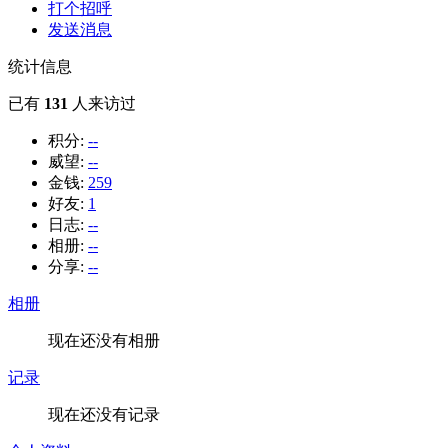
打个招呼
发送消息
统计信息
已有
131
人来访过
积分:
--
威望:
--
金钱:
259
好友:
1
日志:
--
相册:
--
分享:
--
相册
现在还没有相册
记录
现在还没有记录