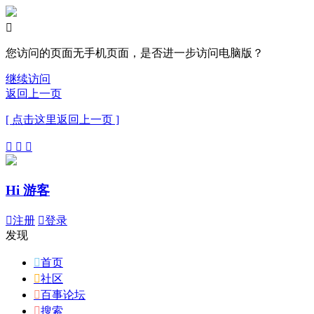

您访问的页面无手机页面，是否进一步访问电脑版？
继续访问
返回上一页
[ 点击这里返回上一页 ]



Hi 游客

注册

登录
发现

首页

社区

百事论坛

搜索