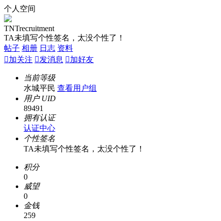
个人空间
TNTrecruitment
TA未填写个性签名，太没个性了！
帖子
相册
日志
资料

加关注

发消息

加好友
当前等级
水城平民
查看用户组
用户 UID
89491
拥有认证
认证中心
个性签名
TA未填写个性签名，太没个性了！
积分
0
威望
0
金钱
259