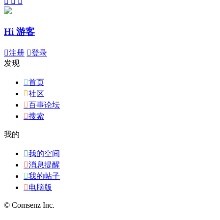



Hi 游客

注册

登录
发现

首页

社区

百事论坛

搜索
我的

我的空间

消息提醒

我的帖子

电脑版
© Comsenz Inc.