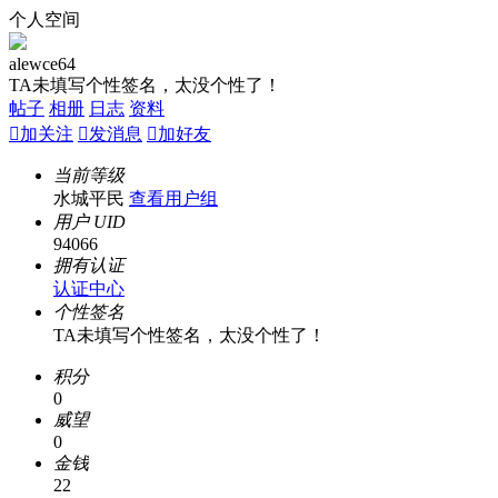
个人空间
alewce64
TA未填写个性签名，太没个性了！
帖子
相册
日志
资料

加关注

发消息

加好友
当前等级
水城平民
查看用户组
用户 UID
94066
拥有认证
认证中心
个性签名
TA未填写个性签名，太没个性了！
积分
0
威望
0
金钱
22